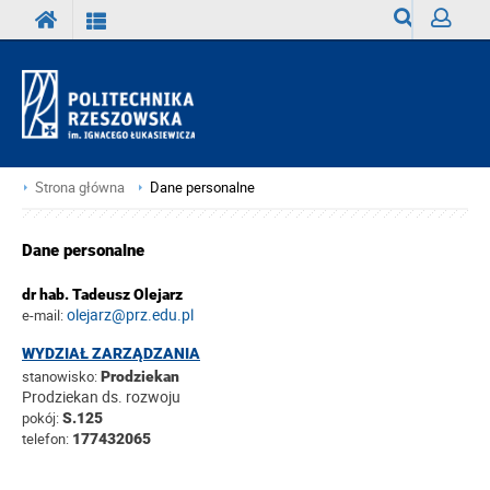
Wyszukiwark
Zaloguj
Strona główna
Dane personalne
Dane personalne
dr hab. Tadeusz Olejarz
olejarz@prz.edu.pl
e-mail:
WYDZIAŁ ZARZĄDZANIA
stanowisko:
Prodziekan
Prodziekan ds. rozwoju
pokój:
S.125
telefon:
177432065