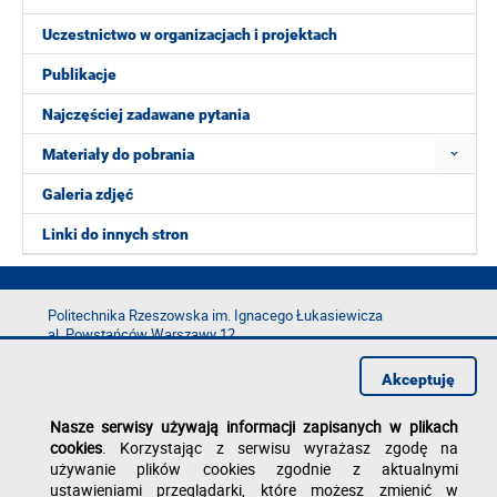
Uczestnictwo w organizacjach i projektach
Publikacje
Najczęściej zadawane pytania
Materiały do pobrania
Galeria zdjęć
Linki do innych stron
Politechnika Rzeszowska im. Ignacego Łukasiewicza
al. Powstańców Warszawy 12
35-029 Rzeszów
Akceptuję
tel.: +48 17 865 11 00
fax: +48 17 854 12 60
Nasze serwisy używają informacji zapisanych w plikach
e-mail:
kancelaria@prz.edu.pl
cookies
. Korzystając z serwisu wyrażasz zgodę na
Deklaracja dostępności
używanie plików cookies zgodnie z aktualnymi
Polityka prywatności
ustawieniami przeglądarki, które możesz zmienić w